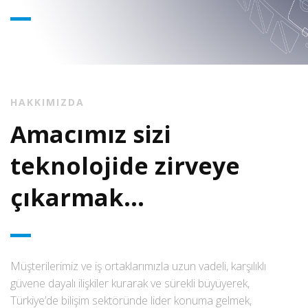
HAKKIMIZDA
Amacımız sizi
teknolojide zirveye
çıkarmak...
Müşterilerimiz ve iş ortaklarımızla uzun vadeli, karşılıklı
güvene dayalı ilişkiler kurarak ve sürekli büyüyerek,
Türkiye’de bilişim sektöründe lider konuma gelmek,