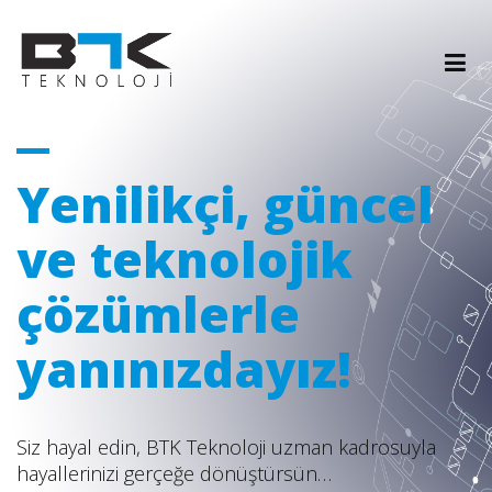
Yenilikçi, güncel
ve teknolojik
çözümlerle
yanınızdayız!
Siz hayal edin, BTK Teknoloji uzman kadrosuyla
hayallerinizi gerçeğe dönüştürsün…